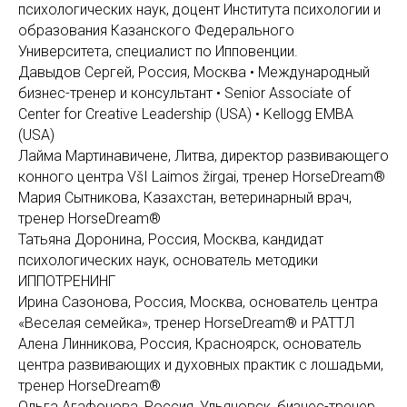
психологических наук, доцент Института психологии и
образования Казанского Федерального
Университета, специалист по Ипповенции.
Давыдов Сергей, Россия, Москва • Международный
бизнес-тренер и консультант • Senior Associate of
Center for Creative Leadership (USA) • Kellogg EMBA
(USA)
Лайма Мартинавичене, Литва, директор развивающего
конного центра VšI Laimos žirgai, тренер HorseDream®
Мария Сытникова, Казахстан, ветеринарный врач,
тренер HorseDream®
Татьяна Доронина, Россия, Москва, кандидат
психологических наук, основатель методики
ИППОТРЕНИНГ
Ирина Сазонова, Россия, Москва, основатель центра
«Веселая семейка», тренер HorseDream® и РАТТЛ
Алена Линникова, Россия, Красноярск, основатель
центра развивающих и духовных практик с лошадьми,
тренер HorseDream®
Ольга Агафонова, Россия, Ульяновск, бизнес-тренер